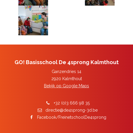
GO! Basisschool De 4sprong Kalmthout
Ganzendries 14
2920 Kalmthout
Bekijk op Google Maps
+32 (0)3 666 98 35
directie@de4sprong-3d.be
Facebook/FreinetschoolDe4sprong